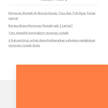
Renovasi Rumah di Musim Hujan: Tips dan Trik Agar Tetap
Lancar
Berapa Biaya Renovasi Rumah Jadi 2 Lantai?
Tips memilih kontraktor renovasi rumah
4 hal penting untuk dipertimbangkan sebelum melakukan
renovasi rumah Anda
Infokan Tentang Proyek Anda.
KONTAK KAMI