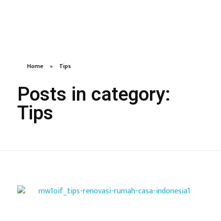
Usaha Duta Properti - Jasa renovasi rumah, pasang kusen almunium, kanopi yang amanah dan bertanggung jawab
Home
»
Tips
Posts in category:
Tips